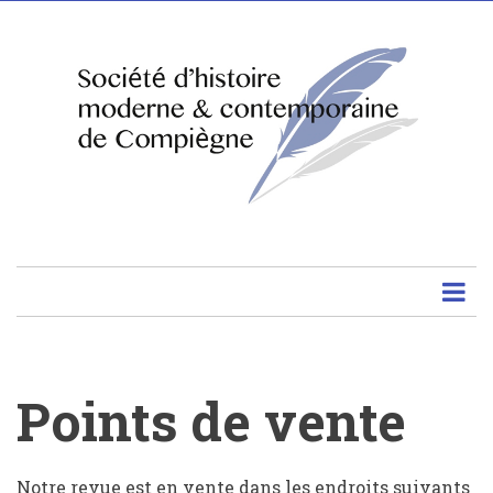
Aller
au
contenu
principal
Points de vente
Points
Notre revue est en vente dans les endroits suivants