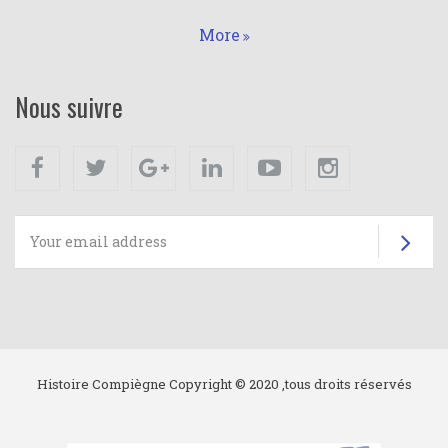
More
Nous suivre
Facebook
Twitter
Google+
Linkedin
Youtube
Instagram
Su
Histoire Compiègne Copyright © 2020 ,tous droits réservés