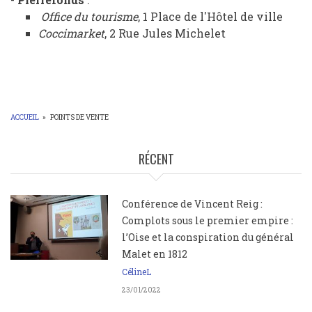
Office du tourisme
,
1 Place de l'Hôtel de ville
Coccimarket
, 2 Rue Jules Michelet
ACCUEIL
»
POINTS DE VENTE
FIL
D'ARIANE
RÉCENT
Conférence de Vincent Reig :
Complots sous le premier empire :
l’Oise et la conspiration du général
Malet en 1812
CélineL
23/01/2022