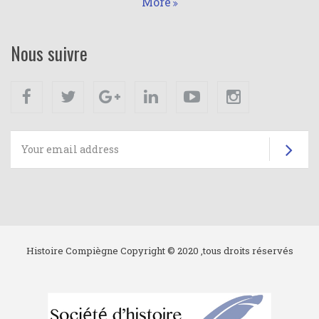
More
Nous suivre
Facebook
Twitter
Google+
Linkedin
Youtube
Instagram
Su
Histoire Compiègne Copyright © 2020 ,tous droits réservés