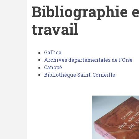
Bibliographie 
travail
Bibliographie
Gallica
et
Archives départementales de l'Oise
instruments
Canopé
Bibliothèque Saint-Corneille
de
travail