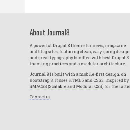
About Journal8
A powerful Drupal 8 theme for news, magazine
and blog sites, featuring clean, easy-going design
and great typography bundled with best Drupal 8
theming practices and a modular architecture.
Journal 8 is built with a mobile-first design, on
Bootstrap 3. It uses HTML5 and CSS3, inspired by
SMACSS (Scalable and Modular CSS)
for the latte
Contact us