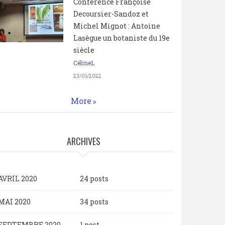
Conférence Françoise
Decoursier-Sandoz et
Michel Mignot : Antoine
Lasègue un botaniste du 19e
siècle
CélineL
23/01/2022
More
ARCHIVES
AVRIL 2020
24 posts
MAI 2020
34 posts
SEPTEMBRE 2020
1 post